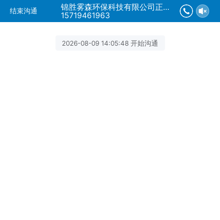
锦胜雾森环保科技有限公司正在为您服务
结束沟通
15719461963
2026-08-09 14:05:48 开始沟通
客服小雾
全国品牌喷雾企业，锦胜雾森欢迎您，我们将竭
诚为您服务，如有疑问可拨打咨询热线：
157194
61963