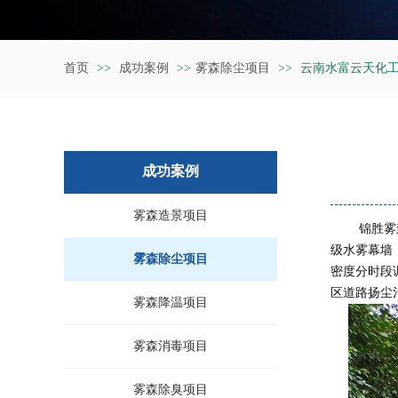
首页
>>
成功案例
>>
雾森除尘项目
>>
云南水富云天化
成功案例
雾森造景项目
锦胜雾
级水雾幕墙
雾森除尘项目
密度分时段
区道路扬尘
雾森降温项目
雾森消毒项目
雾森除臭项目