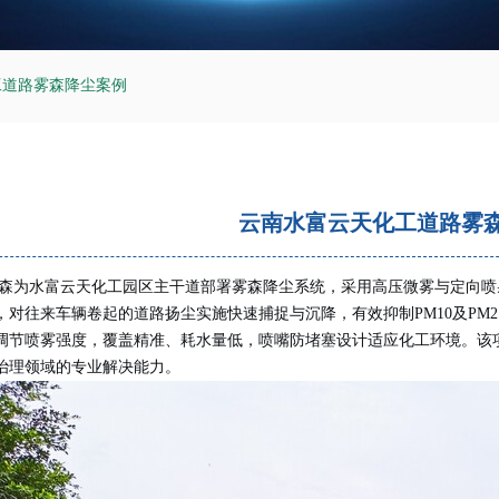
工道路雾森降尘案例
云南水富云天化工道路雾
森为水富云天化工园区主干道部署雾森降尘系统，采用高压微雾与定向喷
，对往来车辆卷起的道路扬尘实施快速捕捉与沉降，有效抑制PM10及PM
调节喷雾强度，覆盖精准、耗水量低，喷嘴防堵塞设计适应化工环境。该
治理领域的专业解决能力。