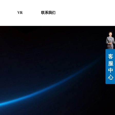
VR
联系我们
客
服
中
心