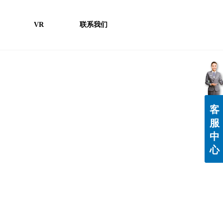
VR
联系我们
客
服
中
心