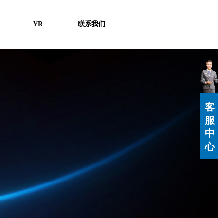
VR
联系我们
客
服
中
心