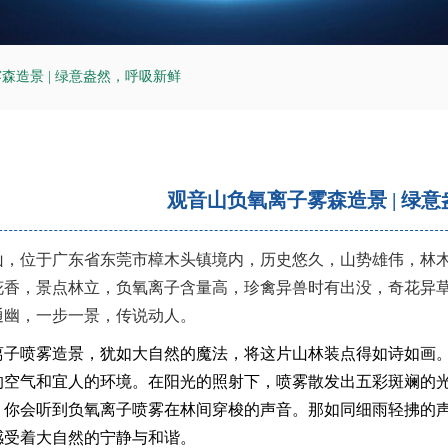
森造景 | 绿意盎然，呼吸新鲜
观音山负氧离子雾森造景 | 绿
山，位于广东省东莞市樟木头镇境内，历史悠久，山势雄伟，林
花香，景点林立，负氧离子含量高，珍禽异兽时有出没，奇花异
通幽，一步一景，传说动人。
离子喷雾造景，犹如大自然的魔法，将这片山林装点得如诗如画
的空气和宜人的环境。在阳光的照射下，喷雾散发出五彩斑斓的
，你会听到负氧离子喷雾在林间穿梭的声音。那如同细雨轻拂的
感受着大自然的宁静与和谐。