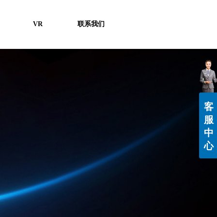
VR
联系我们
客
服
中
心