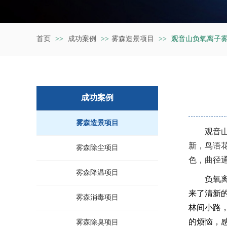
首页
>>
成功案例
>>
雾森造景项目
>>
观音山负氧离子雾
成功案例
雾森造景项目
观音
新，鸟语
雾森除尘项目
色，曲径
雾森降温项目
负氧
来了清新
雾森消毒项目
林间小路
的烦恼，
雾森除臭项目