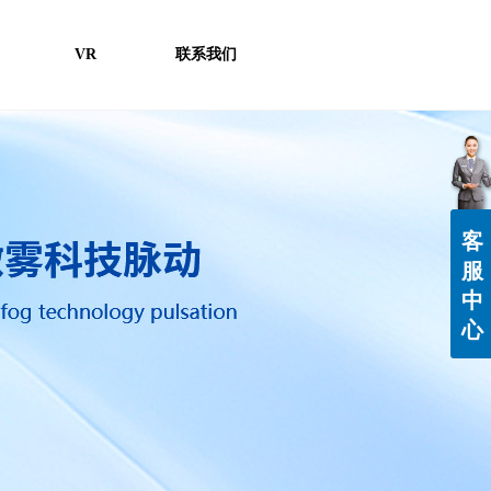
VR
联系我们
客
服
中
心