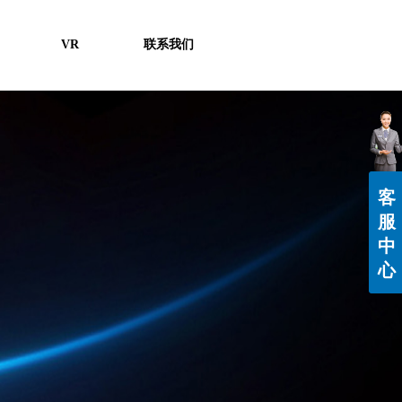
VR
联系我们
客
服
中
心