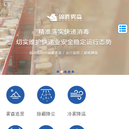
雾森造景
除霾降尘
冷雾降温