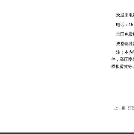
欢迎来电
电话：1571
全国免费服务
成都锦胜雾
注：本内容
件，高压喷
模拟雾效等
上一篇
江