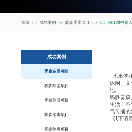
首页
>>
成功案例
>>
雾森造景项目
>>
四川都江堰中建人
成功案例
雾森造景项目
水果侠-
休闲、文
雾森除尘项目
地。
锦胜雾森
雾森降温项目
生活，不
气传播的
雾森消毒项目
以下请欣
雾森除臭项目