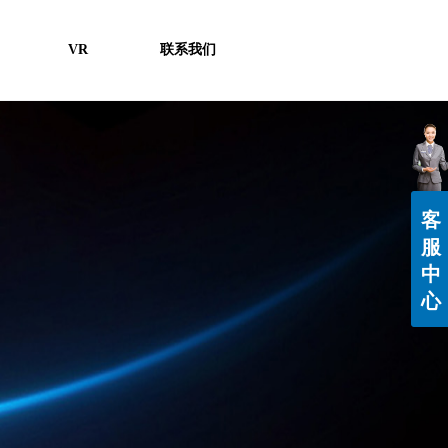
VR
联系我们
客
服
中
心