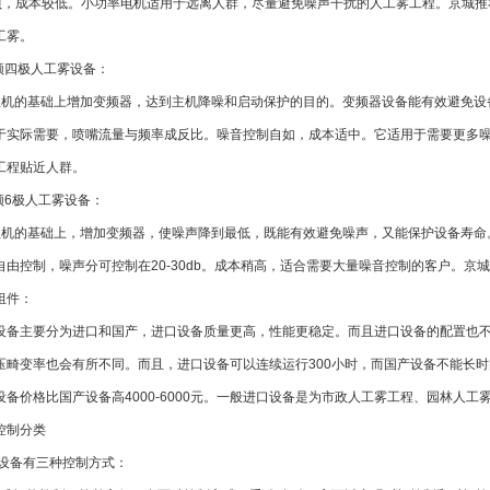
贝，成本较低。小功率电机适用于远离人群，尽量避免噪声干扰的人工雾工程。京城推
工雾。
频四极人工雾设备：
主机的基础上增加变频器，达到主机降噪和启动保护的目的。变频器设备能有效避免设
于实际需要，喷嘴流量与频率成反比。噪音控制自如，成本适中。它适用于需要更多
工程贴近人群。
频
6
极人工雾设备：
主机的基础上，增加变频器，使噪声降到最低，既能有效避免噪声，又能保护设备寿命
自由控制，噪声分可控制在
20-30db
。成本稍高，适合需要大量噪音控制的客户。京城
组件：
设备主要分为进口和国产，进口设备质量更高，性能更稳定。而且进口设备的配置也
压畸变率也会有所不同。而且，进口设备可以连续运行
300
小时，而国产设备不能长时
设备价格比国产设备高
4000-6000
元。一般进口设备是为市政人工雾工程、园林人工
控制分类
设备有三种控制方式：