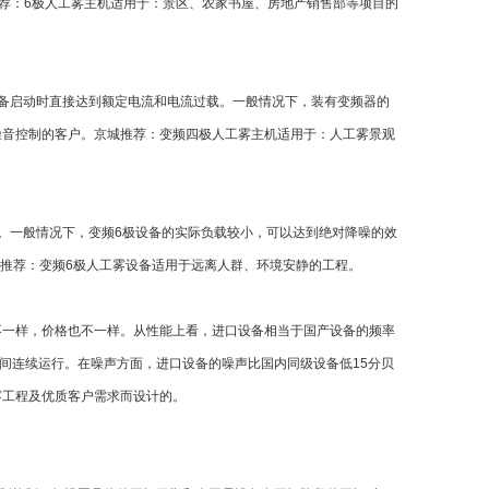
荐：
6
极人工雾主机适用于：景区、农家书屋、房地产销售部等项目的
备启动时直接达到额定电流和电流过载。一般情况下，装有变频器的
噪音控制的客户。京城推荐：变频四极人工雾主机适用于：人工雾景观
。一般情况下，变频
6
极设备的实际负载较小，可以达到绝对降噪的效
推荐：变频
6
极人工雾设备适用于远离人群、环境安静的工程。
不一样，价格也不一样。从性能上看，进口设备相当于国产设备的频率
间连续运行。在噪声方面，进口设备的噪声比国内同级设备低
15
分贝
雾工程及优质客户需求而设计的。