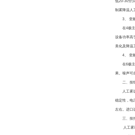
低
20-30
分
制雾降温人
3
、 变
在
4
极
设备功率高
美化及降温
4
、 变
在
6
极
果。噪声可
二、
按
人工雾
稳定性，电
左右。进口
三
、
按
人工雾