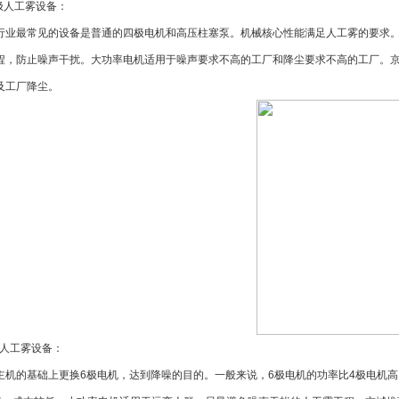
极人工雾设备：
行业最常见的设备是普通的四极电机和高压柱塞泵。机械核心性能满足人工雾的要求
程，防止噪声干扰。大功率电机适用于噪声要求不高的工厂和降尘要求不高的工厂。
及工厂降尘。
人工雾设备：
主机的基础上更换
6
极电机，达到降噪的目的。一般来说，
6
极电机的功率比
4
极电机高