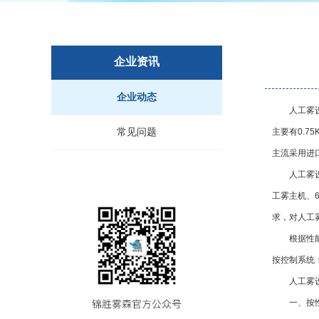
企业资讯
企业动态
人工雾
常见问题
主要有
0.75
主流采用进
人工雾
工雾主机、
求，对人工
根据性
按控制系统
人工雾
一
、
按