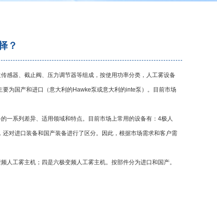
择？
位传感器、截止阀、压力调节器等组成，按使用功率分类，人工雾设备
主要为国产和进口（意大利的
Hawke
泵或意大利的
inte
泵）。目前市场
备的一系列差异、适用领域和特点。目前市场上常用的设备有：
4
极人
，还对进口装备和国产装备进行了区分。因此，根据市场需求和客户需
变频人工雾主机；四是六极变频人工雾主机。按部件分为进口和国产。