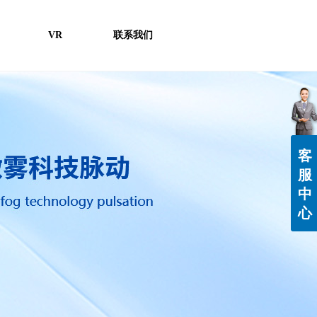
VR
联系我们
客
服
中
心