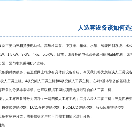
人造雾设备该如何选
设备主要由三相异步电动机、高压柱塞泵、变频器、箱体、水箱、智能控制系统、水
KW
、
1.5KW
、
3KW
、
4kw
、
5.5KW
。目前，该设备的电机部分采用德国
abb
电机，泵
口泵，泵与电机采用
B34
连接。
设备的种类很多，在互联网上很少有具体的设备介绍。今天我们将为您解决人工雾设
6
极人工雾主机、
4
极变频人工雾主机和
6
极变频人工雾主机。在
4
种基本装备的基础上
雾设备的分类非常详细。您可以根据不同的项目选择最适合的人工雾主机。
能，人工雾设备可分为四种：一是四极人工雾主机；二是六极人工雾主机；三是四极
：按钮式智能控制、
LCD/
遥控智能控制、
PLC/LCD
智能控制、移动应用智能控制
设备有多种分类，需要根据客户的不同需求和情况进行分析：
性能：