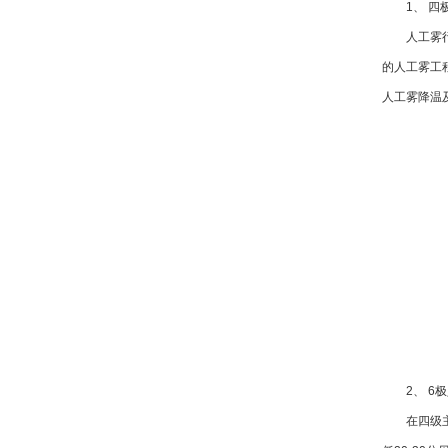
1
、 四
人工雾
的人工雾工
人工雾降温
2
、
6
极
在四级