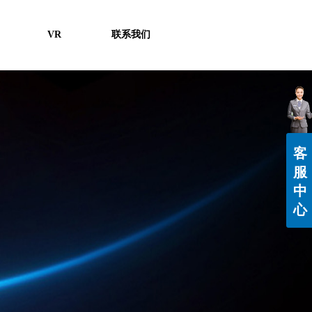
VR
联系我们
客
服
中
心