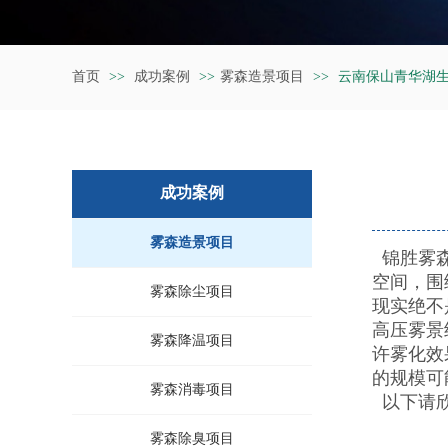
首页
>>
成功案例
>>
雾森造景项目
>>
云南保山青华湖
成功案例
雾森造景项目
锦胜雾森
空间，围
雾森除尘项目
现实绝不
高压雾景
雾森降温项目
许雾化效
的规模可
雾森消毒项目
以下请欣
雾森除臭项目