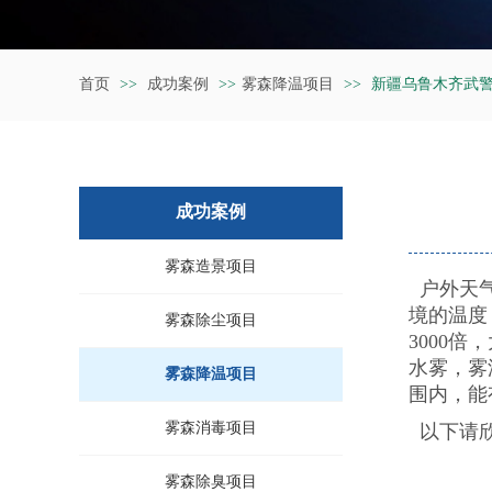
首页
>>
成功案例
>>
雾森降温项目
>>
新疆乌鲁木齐武
成功案例
雾森造景项目
户外天气
境的温度
雾森除尘项目
3000
水雾，雾
雾森降温项目
围内，能
雾森消毒项目
以下请欣
雾森除臭项目