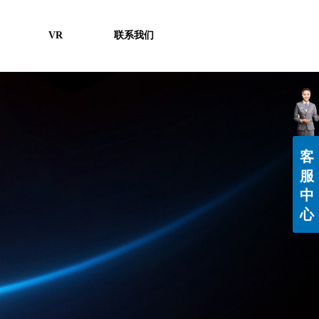
VR
联系我们
客
服
中
心