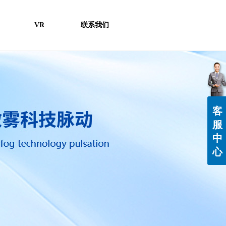
VR
联系我们
客
服
中
心