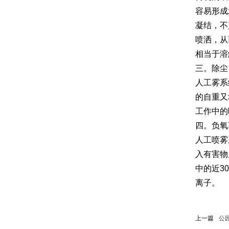
容易形成
凝结，不
喷洒，从
相当于溶
三。除尘
人工雾系
的自重又
工作中的
四。负氧
人工喷雾
入有害物
中的近3
离子。
上一篇
公