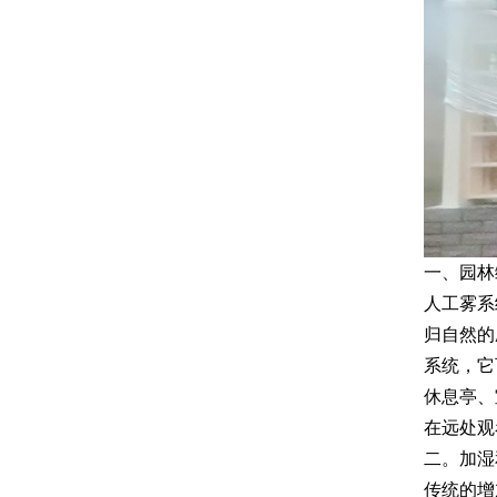
一、园林
人工雾系
归自然的
系统，它
休息亭、
在远处观
二。加湿
传统的增