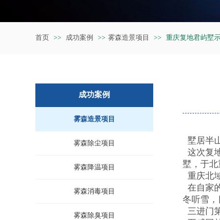
首页
>>
成功案例
>>
雾森造景项目
>>
重庆复地君屿墅
成功案例
雾森造景项目
墅居半山
雾森除尘项目
这次复地
墅，于北
雾森降温项目
重庆北域
在自家的
雾森消毒项目
冬听雪，
三进门第
雾森除臭项目