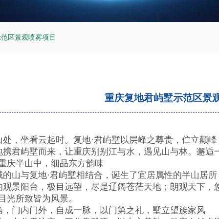
示范区景观喷雾项目
重庆复地君屿墅示范区景
处，坐看云起时。复地·君屿墅以层峰之尊贵，伫立颠峰
携君屿墅而来，让重庆别别江与水，遇见山与林。邂逅一
重庆半山中，细品东方韵味
的山与复地·君屿墅相结合，诞生了宜居属性的半山居所
观景阳台，极目远望，尽是辽阔苍茫天地；朗观天下，
目光所致皆为风景。
，门内门外，自成一脉，以门第之礼，墅立望族家风