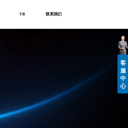
VR
联系我们
客
服
中
心