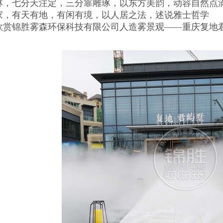
，七分天注定，三分靠雕琢，以东方美韵，动容自然点
，有天有地，有闲有境，以人居之法，述说雅士哲学
赏锦胜雾森环保科技有限公司人造雾景观——重庆复地