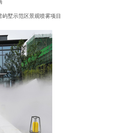
滴
君屿墅示范区景观喷雾项目